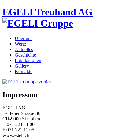
EGELI Treuhand AG
Über uns
Werte
Aktuelles
Geschichte
Publikationen
Gallery
Kontakte
zurück
Impressum
EGELI AG
Teufener Strasse 36
CH-9000 St.Gallen
T 071 221 11 00
F 071 221 11 05
www.egeli.ch